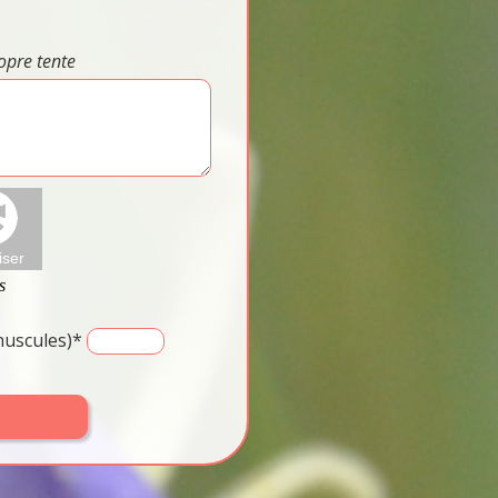
opre tente
inuscules)*