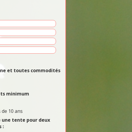
vane et toutes commodités
uits minimum
 de 10 ans
e une tente pour deux
 :