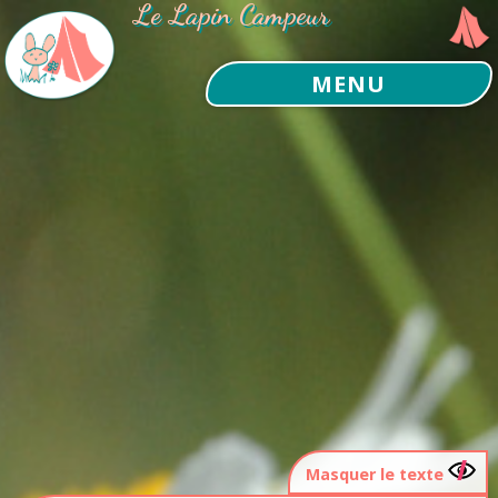
Le Lapin Campeur
MENU
Masquer le texte