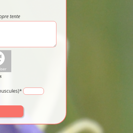
opre tente
inuscules)*