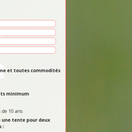
vane et toutes commodités
uits minimum
 de 10 ans
e une tente pour deux
 :