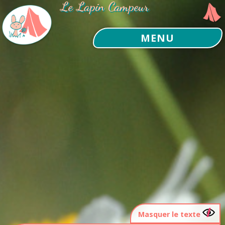
Le Lapin Campeur
MENU
Masquer le texte