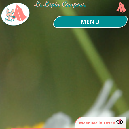
Le Lapin Campeur
MENU
Masquer le texte