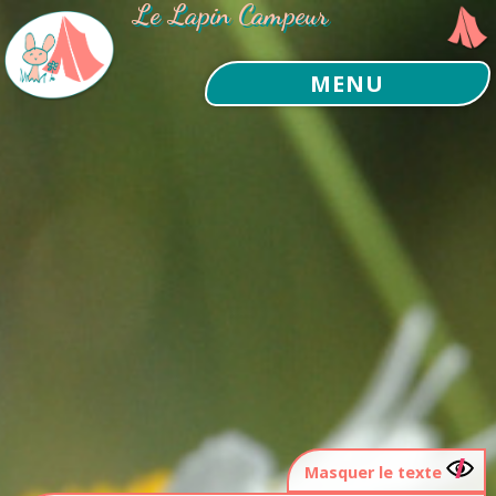
Le Lapin Campeur
MENU
Masquer le texte