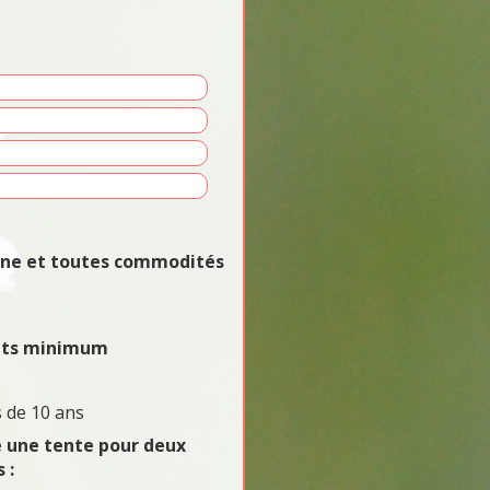
vane et toutes commodités
uits minimum
 de 10 ans
e une tente pour deux
 :