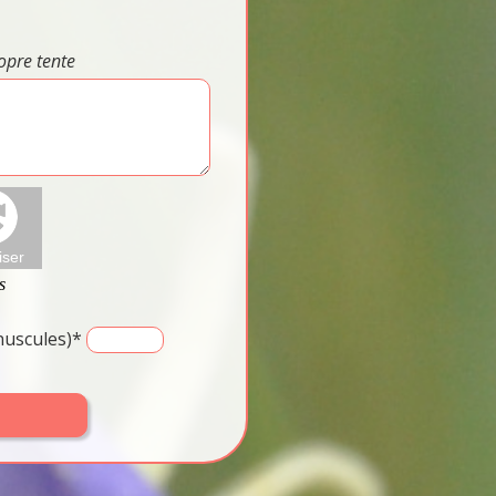
opre tente
inuscules)*