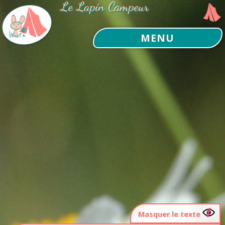
Le Lapin Campeur
MENU
Masquer le texte