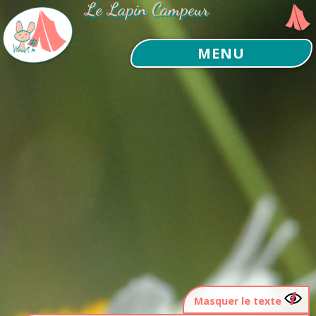
Le Lapin Campeur
MENU
Masquer le texte