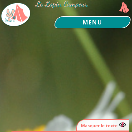
Le Lapin Campeur
MENU
Masquer le texte