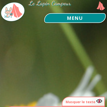
Le Lapin Campeur
MENU
Masquer le texte