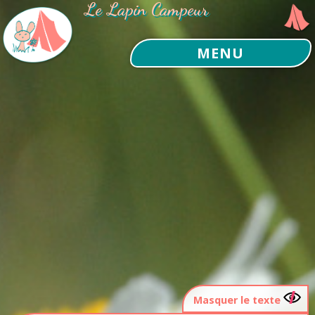
Le Lapin Campeur
MENU
Masquer le texte