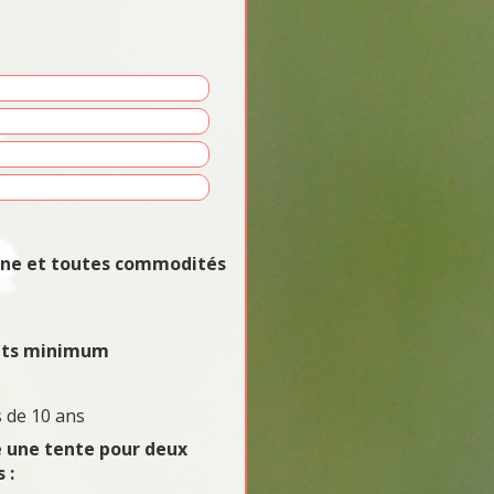
vane et toutes commodités
uits minimum
 de 10 ans
e une tente pour deux
 :