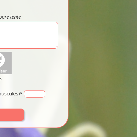
opre tente
inuscules)*