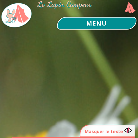
Le Lapin Campeur
MENU
Masquer le texte