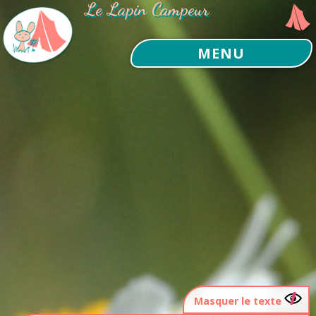
Le Lapin Campeur
MENU
Masquer le texte