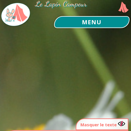
Le Lapin Campeur
MENU
Masquer le texte