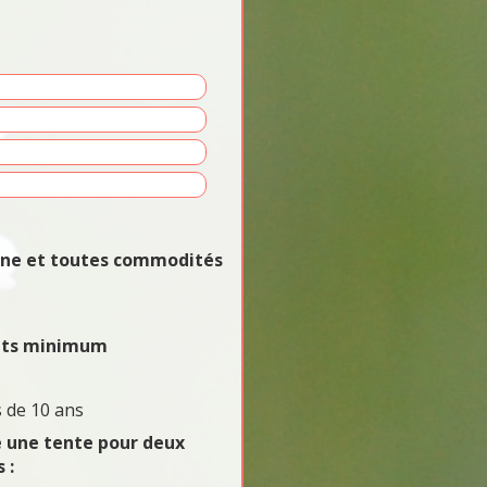
vane et toutes commodités
uits minimum
 de 10 ans
e une tente pour deux
 :