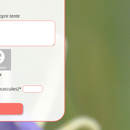
opre tente
inuscules)*