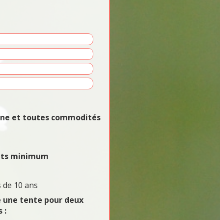
vane et toutes commodités
uits minimum
 de 10 ans
e une tente pour deux
 :