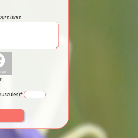
opre tente
inuscules)*