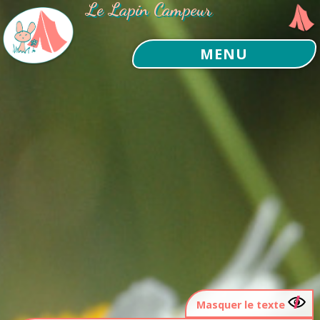
Le Lapin Campeur
MENU
Masquer le texte