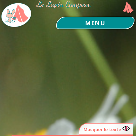
Le Lapin Campeur
MENU
Masquer le texte