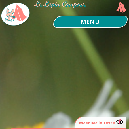
Le Lapin Campeur
MENU
Masquer le texte