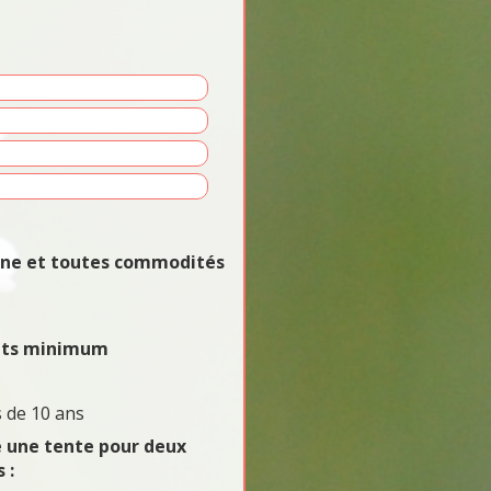
vane et toutes commodités
uits minimum
 de 10 ans
e une tente pour deux
 :