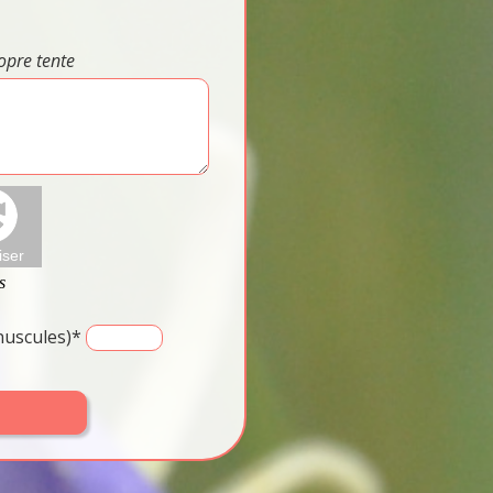
opre tente
inuscules)*