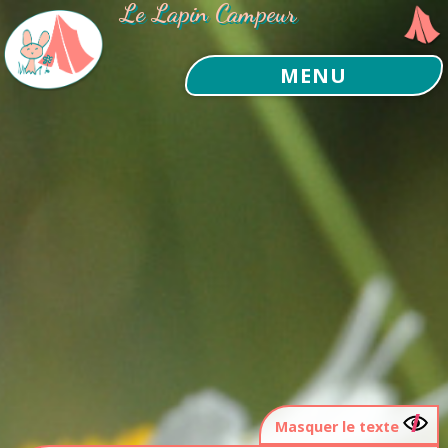
Le Lapin Campeur
MENU
Masquer le texte