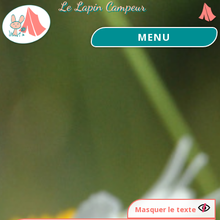
Le Lapin Campeur
MENU
Masquer le texte