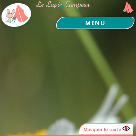
Le Lapin Campeur
MENU
Masquer le texte