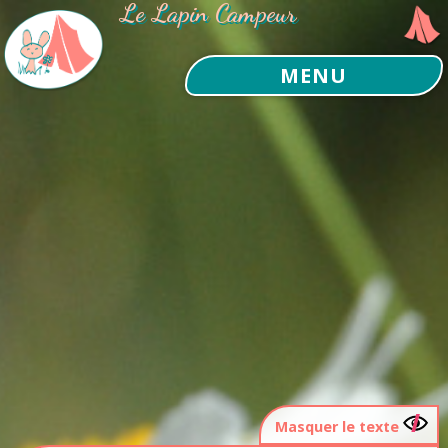
Le Lapin Campeur
MENU
Masquer le texte