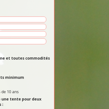
vane et toutes commodités
uits minimum
 de 10 ans
e une tente pour deux
 :