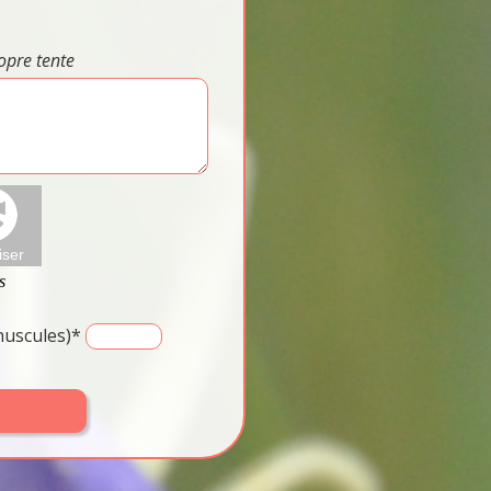
opre tente
inuscules)*