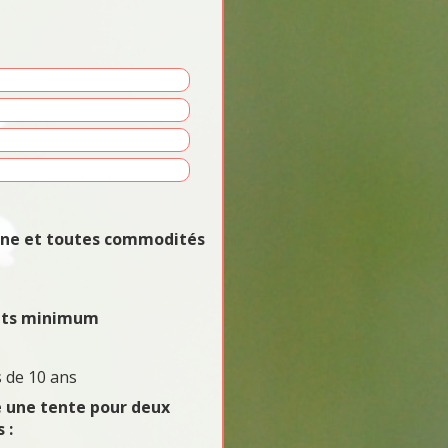
vane et toutes commodités
uits minimum
 de 10 ans
e une tente pour deux
 :