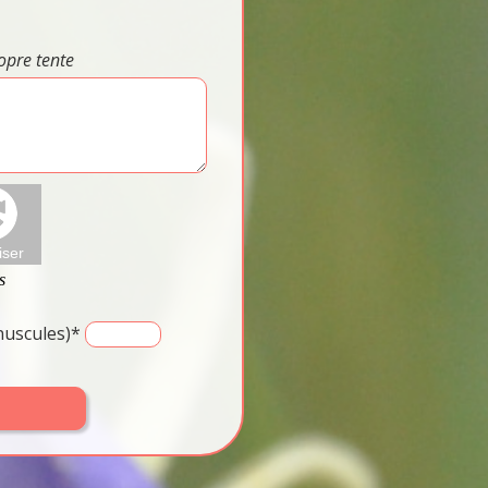
opre tente
inuscules)*