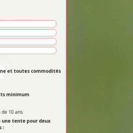
vane et toutes commodités
uits minimum
 de 10 ans
e une tente pour deux
 :