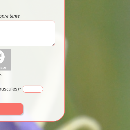
opre tente
inuscules)*