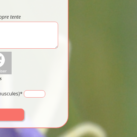
opre tente
inuscules)*