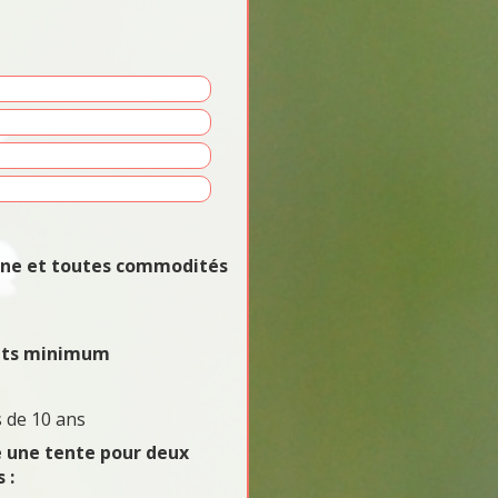
vane et toutes commodités
uits minimum
 de 10 ans
e une tente pour deux
 :