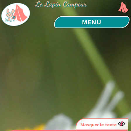
Le Lapin Campeur
MENU
Masquer le texte