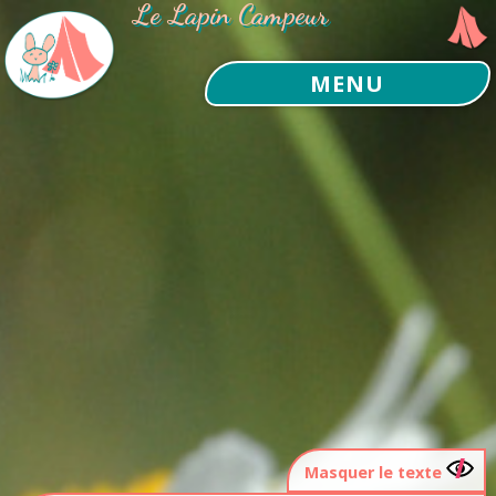
Le Lapin Campeur
MENU
Masquer le texte