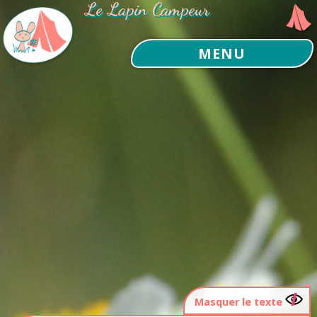
Le Lapin Campeur
MENU
Masquer le texte